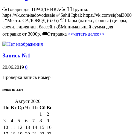
🥳Товары для ПРАЗДНИКА🥳 👉🏻Группа:
https://vk.com/sadovodssale ✅Sahil Iqbal: https://vk.com/siqbal3000
📍Место: САДОВОД (6-05) 💜Шары (латекс, фольга) цифры,
свечи, гирлянды, бассейн 💰Минимальный сумма для
отправке от 3000р. 🚚Отправка
>>читать далее<<
Запись №1
20.06.2019
0
Проверка запись номер 1
поиск по дате
Август 2026
Пн
Вт
Ср
Чт
Пт
Сб
Вс
1
2
3
4
5
6
7
8
9
10
11
12
13
14
15
16
17
18
19
20
21
22
23