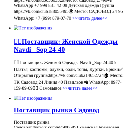
https://vk.com/id563663329Место: Садовод 27-90📲
WhatsApp +7 999 831-42-08 Детская одежда Группа
https://vk.com/club188055495🌍 Место: САДОВОД 24-95
WhatsApp: +7 (999) 879-07-70
>>читать далее<<
💁‍♂Поставщик: Женской Одежды
Navdi _Sop 24-40
💁‍♂Поставщик: Женской Одежды Navdi _Sop 24-40⭐
Платья, костюмы, блузки, боди, топы, Куртки, Брюки✅
Открытая группа:https://vk.com/club214652724🏠 Место:
ТК Садовод 24 Линия 40 Павильон📲 WhatsApp: 8977-
159-89-69🚶‍♀ Самовывоз
>>читать далее<<
Поставщик рынка Садовод
Поставщик рынка
Садоводhttps://vk.com/id490068515Женская Брендовая