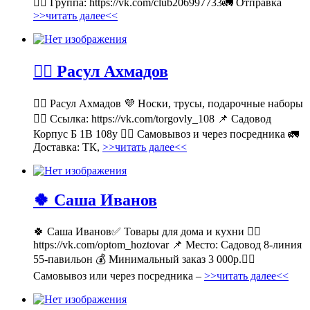
👉🏻 Группа: https://vk.com/club206997733🚛 Отправка
>>читать далее<<
💁‍♂ Расул Ахмадов
💁‍♂ Расул Ахмадов 💜 Носки, трусы, подарочные наборы
👉🏻 Ссылка: https://vk.com/torgovly_108 📌 Садовод
Корпус Б 1В 108у 🚶‍♂ Самовывоз и через посредника 🚛
Доставка: ТК,
>>читать далее<<
🍀 Саша Иванов
🍀 Саша Иванов✅ Товары для дома и кухни 👉🏻
https://vk.com/optom_hoztovar 📌 Место: Садовод 8-линия
55-павильон 💰 Минимальный заказ 3 000р.🚶‍♀
Самовывоз или через посредника –
>>читать далее<<