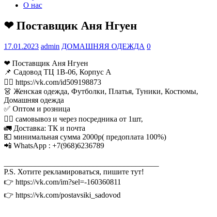
О нас
❤ Поставщик Аня Нгуен
17.01.2023
admin
ДОМАШНЯЯ ОДЕЖДА
0
❤ Поставщик Аня Нгуен
📌 Садовод ТЦ 1В-06, Корпус А
👉🏻 https://vk.com/id509198873
👗 Женская одежда, Футболки, Платья, Туники, Костюмы,
Домашняя одежда
✅ Оптом и розница
🚶‍♂ самовывоз и через посредника от 1шт,
🚛 Доставка: ТК и почта
💶 минимальная сумма 2000р( предоплата 100%)
📲 WhatsApp : +7(968)6236789
________________________________________
P.S. Хотите рекламироваться, пишите тут!
👉 https://vk.com/im?sel=-160360811
👉 https://vk.com/postavsiki_sadovod