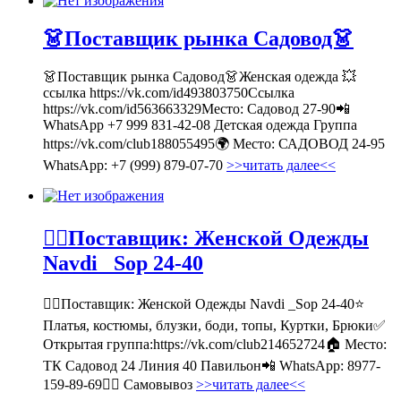
👗Поставщик рынка Садовод👗
👗Поставщик рынка Садовод👗Женская одежда 💥
ссылка https://vk.com/id493803750Ссылка
https://vk.com/id563663329Место: Садовод 27-90📲
WhatsApp +7 999 831-42-08 Детская одежда Группа
https://vk.com/club188055495🌍 Место: САДОВОД 24-95
WhatsApp: +7 (999) 879-07-70
>>читать далее<<
💁‍♂Поставщик: Женской Одежды
Navdi _Sop 24-40
💁‍♂Поставщик: Женской Одежды Navdi _Sop 24-40⭐
Платья, костюмы, блузки, боди, топы, Куртки, Брюки✅
Открытая группа:https://vk.com/club214652724🏠 Место:
ТК Садовод 24 Линия 40 Павильон📲 WhatsApp: 8977-
159-89-69🚶‍♀ Самовывоз
>>читать далее<<