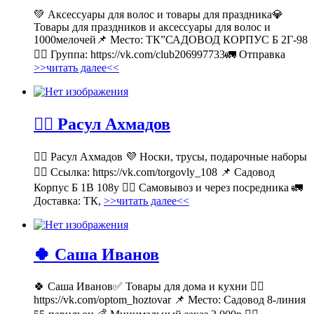
💚 Аксессуары для волос и товары для праздника💎
Товары для праздников и аксессуары для волос и
1000мелочей📌 Место: ТК”САДОВОД КОРПУС Б 2Г-98
👉🏻 Группа: https://vk.com/club206997733🚛 Отправка
>>читать далее<<
💁‍♂ Расул Ахмадов
💁‍♂ Расул Ахмадов 💜 Носки, трусы, подарочные наборы
👉🏻 Ссылка: https://vk.com/torgovly_108 📌 Садовод
Корпус Б 1В 108у 🚶‍♂ Самовывоз и через посредника 🚛
Доставка: ТК,
>>читать далее<<
🍀 Саша Иванов
🍀 Саша Иванов✅ Товары для дома и кухни 👉🏻
https://vk.com/optom_hoztovar 📌 Место: Садовод 8-линия