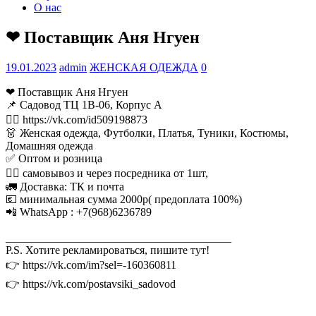
О нас
❤ Поставщик Аня Нгуен
19.01.2023
admin
ЖЕНСКАЯ ОДЕЖДА
0
❤ Поставщик Аня Нгуен
📌 Садовод ТЦ 1В-06, Корпус А
👉🏻 https://vk.com/id509198873
👗 Женская одежда, Футболки, Платья, Туники, Костюмы,
Домашняя одежда
✅ Оптом и розница
🚶‍♂ самовывоз и через посредника от 1шт,
🚛 Доставка: ТК и почта
💶 минимальная сумма 2000р( предоплата 100%)
📲 WhatsApp : +7(968)6236789
________________________________________
P.S. Хотите рекламироваться, пишите тут!
👉 https://vk.com/im?sel=-160360811
👉 https://vk.com/postavsiki_sadovod
________________________________________