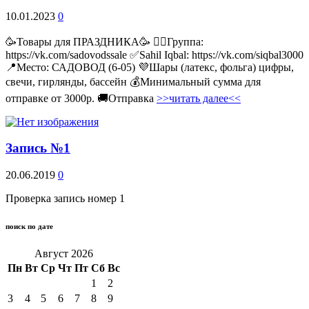
10.01.2023
0
🥳Товары для ПРАЗДНИКА🥳 👉🏻Группа:
https://vk.com/sadovodssale ✅Sahil Iqbal: https://vk.com/siqbal3000
📍Место: САДОВОД (6-05) 💜Шары (латекс, фольга) цифры,
свечи, гирлянды, бассейн 💰Минимальный сумма для
отправке от 3000р. 🚚Отправка
>>читать далее<<
Запись №1
20.06.2019
0
Проверка запись номер 1
поиск по дате
Август 2026
Пн
Вт
Ср
Чт
Пт
Сб
Вс
1
2
3
4
5
6
7
8
9