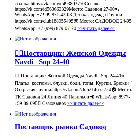
ссылка https://vk.com/id493803750Ссылка
https://vk.com/id563663329Место: Садовод 27-90📲
WhatsApp +7 999 831-42-08 Детская одежда Группа
https://vk.com/club188055495🌍 Место: САДОВОД 24-95
WhatsApp: +7 (999) 879-07-70
>>читать далее<<
💁‍♂Поставщик: Женской Одежды
Navdi _Sop 24-40
💁‍♂Поставщик: Женской Одежды Navdi _Sop 24-40⭐
Платья, костюмы, блузки, боди, топы, Куртки, Брюки✅
Открытая группа:https://vk.com/club214652724🏠 Место:
ТК Садовод 24 Линия 40 Павильон📲 WhatsApp: 8977-
159-89-69🚶‍♀ Самовывоз
>>читать далее<<
Поставщик рынка Садовод