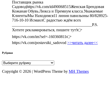
Поставщик рынка
Садоводhttps://vk.com/id490068515Женская Брендовая
Кожаная Обувь.Люкса и Премиум класса.Уважаемые
КлиентыМы Находимся11 линия павильоны 80/828925-
716-10-10 ИсмаилС радостью ждём всех
________________________________________P.S.
Хотите рекламироваться, пишите тут!👉
https://vk.com/im?sel=-160360811👉
https://vk.com/postavsiki_sadovod
>>читать далее<<
Рубрики
Рубрики
Copyright © 2026 | WordPress Theme by
MH Themes