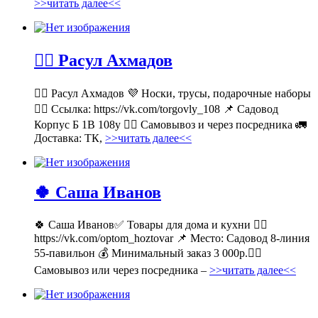
>>читать далее<<
💁‍♂ Расул Ахмадов
💁‍♂ Расул Ахмадов 💜 Носки, трусы, подарочные наборы
👉🏻 Ссылка: https://vk.com/torgovly_108 📌 Садовод
Корпус Б 1В 108у 🚶‍♂ Самовывоз и через посредника 🚛
Доставка: ТК,
>>читать далее<<
🍀 Саша Иванов
🍀 Саша Иванов✅ Товары для дома и кухни 👉🏻
https://vk.com/optom_hoztovar 📌 Место: Садовод 8-линия
55-павильон 💰 Минимальный заказ 3 000р.🚶‍♀
Самовывоз или через посредника –
>>читать далее<<