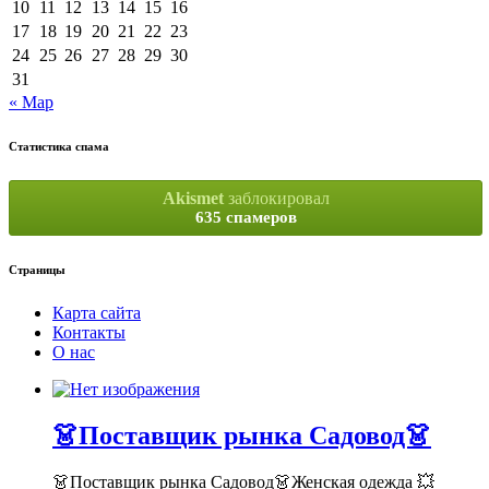
10
11
12
13
14
15
16
17
18
19
20
21
22
23
24
25
26
27
28
29
30
31
« Мар
Статистика спама
Akismet
заблокировал
635 спамеров
Страницы
Карта сайта
Контакты
О нас
👗Поставщик рынка Садовод👗
👗Поставщик рынка Садовод👗Женская одежда 💥