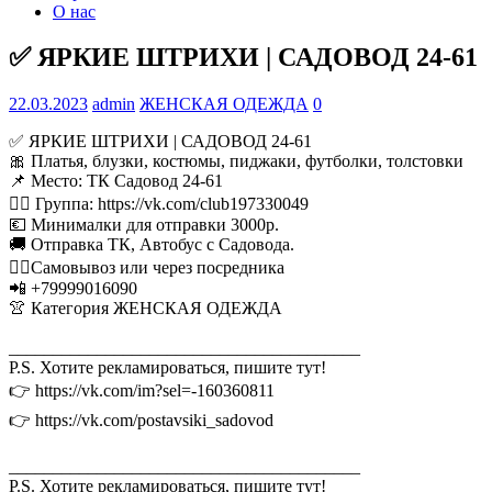
О нас
✅ ЯРКИЕ ШТРИХИ | САДОВОД 24-61
22.03.2023
admin
ЖЕНСКАЯ ОДЕЖДА
0
✅ ЯРКИЕ ШТРИХИ | САДОВОД 24-61
🎀 Платья, блузки, костюмы, пиджаки, футболки, толстовки
📌 Место: ТК Садовод 24-61
👉🏻 Группа: https://vk.com/club197330049
💶 Минималки для отправки 3000р.
🚚 Отправка ТК, Автобус с Садовода.
🚶‍♂Самовывоз или через посредника
📲 +79999016090
👚 Категория ЖЕНСКАЯ ОДЕЖДА
________________________________________
P.S. Хотите рекламироваться, пишите тут!
👉 https://vk.com/im?sel=-160360811
👉 https://vk.com/postavsiki_sadovod
________________________________________
P.S. Хотите рекламироваться, пишите тут!