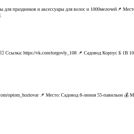
ары для праздников и аксессуары для волос и 1000мелочей📌 М
<
🏻 Ссылка: https://vk.com/torgovly_108 📌 Садовод Корпус Б 1В 1
k.com/optom_hoztovar 📌 Место: Садовод 8-линия 55-павильон 💰 