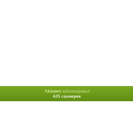
Akismet
заблокировал
635 спамеров