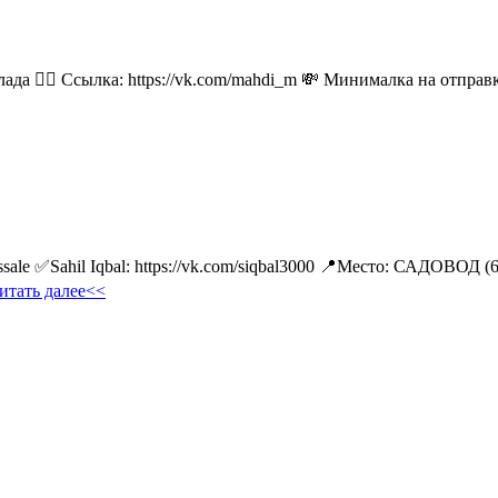
лада 👉🏻 Ссылка: https://vk.com/mahdi_m 💸 Минималка на отпра
ale ✅Sahil Iqbal: https://vk.com/siqbal3000 📍Место: САДОВОД (
итать далее<<