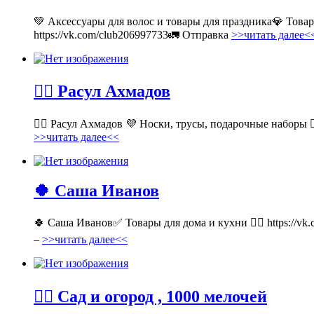
💚 Аксессуары для волос и товары для праздника💎 Тов
https://vk.com/club206997733🚛 Отправка
>>читать далее<
💁‍♂ Расул Ахмадов
💁‍♂ Расул Ахмадов 💜 Носки, трусы, подарочные наборы 👉
>>читать далее<<
🍀 Саша Иванов
🍀 Саша Иванов✅ Товары для дома и кухни 👉🏻 https://v
–
>>читать далее<<
💁‍♂ Сад и огород , 1000 мелочей