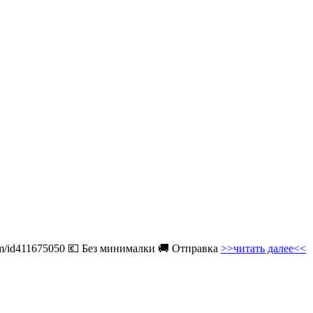
com/id411675050 💶 Без минималки 🚚 Отправка
>>читать далее<<