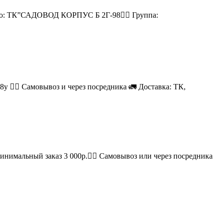
есто: ТК”САДОВОД КОРПУС Б 2Г-98👉🏻 Группа:
08у 🚶‍♂ Самовывоз и через посредника 🚛 Доставка: ТК,
Минимальный заказ 3 000р.🚶‍♀ Самовывоз или через посредника