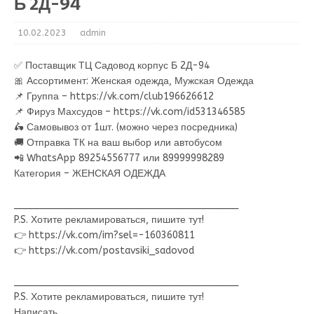
Б 2Д-94
10.02.2023
admin
✅ Поставщик ТЦ Садовод корпус Б 2Д-94
🎀 Ассортимент: Женская одежда, Мужская Одежда
📌 Группа – https://vk.com/club196626612
📌 Фируз Махсудов – https://vk.com/id531346585
🛵 Самовывоз от 1шт. (можно через посредника)
🚚 Отправка ТК на ваш выбор или автобусом
📲 WhatsApp 89254556777 или 89999998289
Категория – ЖЕНСКАЯ ОДЕЖДА
________________________________________
P.S. Хотите рекламироваться, пишите тут!
👉 https://vk.com/im?sel=-160360811
👉 https://vk.com/postavsiki_sadovod
________________________________________
P.S. Хотите рекламироваться, пишите тут!
Написать