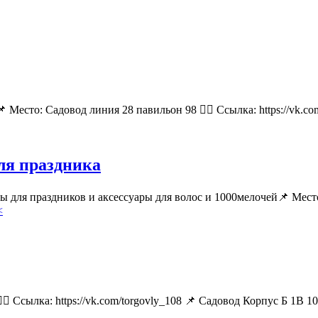
 Место: Садовод линия 28 павильон 98 👉🏻 Ссылка: https://vk.
для праздника
ары для праздников и аксессуары для волос и 1000мелочей📌 М
<
🏻 Ссылка: https://vk.com/torgovly_108 📌 Садовод Корпус Б 1В 1