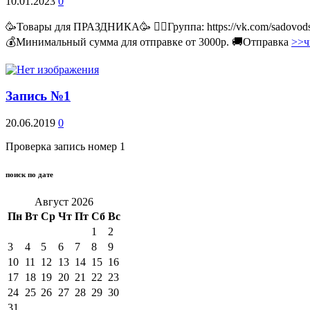
10.01.2023
0
🥳Товары для ПРАЗДНИКА🥳 👉🏻Группа: https://vk.com/sadovodss
💰Минимальный сумма для отправке от 3000р. 🚚Отправка
>>ч
Запись №1
20.06.2019
0
Проверка запись номер 1
поиск по дате
Август 2026
Пн
Вт
Ср
Чт
Пт
Сб
Вс
1
2
3
4
5
6
7
8
9
10
11
12
13
14
15
16
17
18
19
20
21
22
23
24
25
26
27
28
29
30
31