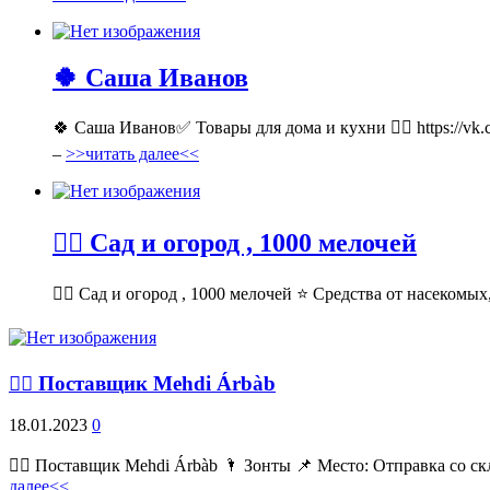
🍀 Саша Иванов
🍀 Саша Иванов✅ Товары для дома и кухни 👉🏻 https://v
–
>>читать далее<<
💁‍♂ Сад и огород , 1000 мелочей
💁‍♂ Сад и огород , 1000 мелочей ⭐ Средства от насекомых,
💁‍♂ Поставщик Mehdi Árbàb
18.01.2023
0
💁‍♂ Поставщик Mehdi Árbàb 🌂 Зонты 📌 Место: Отправка со ск
далее<<