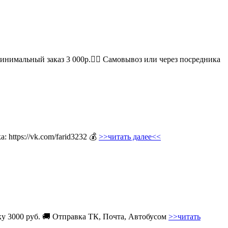
Минимальный заказ 3 000р.🚶‍♀ Самовывоз или через посредника
 https://vk.com/farid3232 💰
>>читать далее<<
вку 3000 руб. 🚚 Отправка ТК, Почта, Автобусом
>>читать