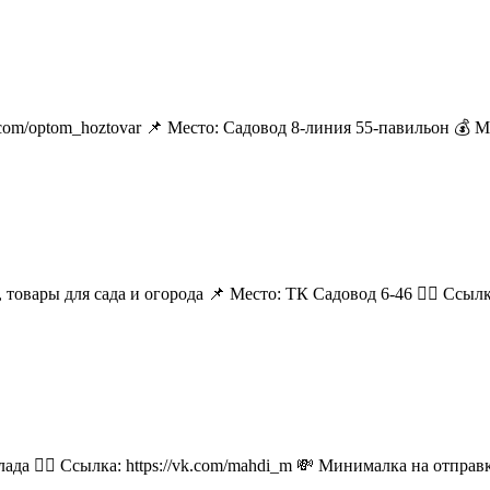
k.com/optom_hoztovar 📌 Место: Садовод 8-линия 55-павильон 💰 
 товары для сада и огорода 📌 Место: ТК Садовод 6-46 👉🏻 Ссылка:
лада 👉🏻 Ссылка: https://vk.com/mahdi_m 💸 Минималка на отпра