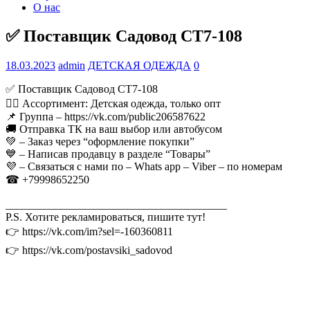
О нас
✅ Поставщик Садовод СТ7-108
18.03.2023
admin
ДЕТСКАЯ ОДЕЖДА
0
✅ Поставщик Садовод СТ7-108
🧚‍♀ Ассортимент: Детская одежда, только опт
📌 Группа – https://vk.com/public206587622
🚚 Отправка ТК на ваш выбор или автобусом
💚 – Заказ через “оформление покупки”
💙 – Написав продавцу в разделе “Товары”
💜 – Связаться с нами по – Whats app – Viber – по номерам
☎ +79998652250
________________________________________
P.S. Хотите рекламироваться, пишите тут!
👉 https://vk.com/im?sel=-160360811
👉 https://vk.com/postavsiki_sadovod