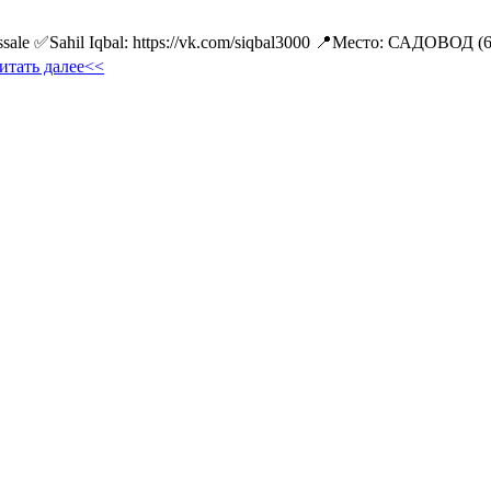
ale ✅Sahil Iqbal: https://vk.com/siqbal3000 📍Место: САДОВОД (
итать далее<<