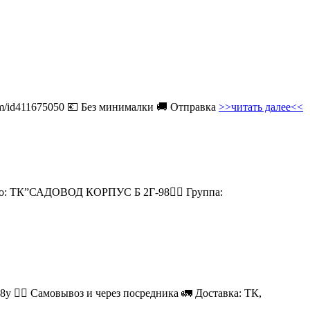
com/id411675050 💶 Без минималки 🚚 Отправка
>>читать далее<<
есто: ТК”САДОВОД КОРПУС Б 2Г-98👉🏻 Группа:
08у 🚶‍♂ Самовывоз и через посредника 🚛 Доставка: ТК,