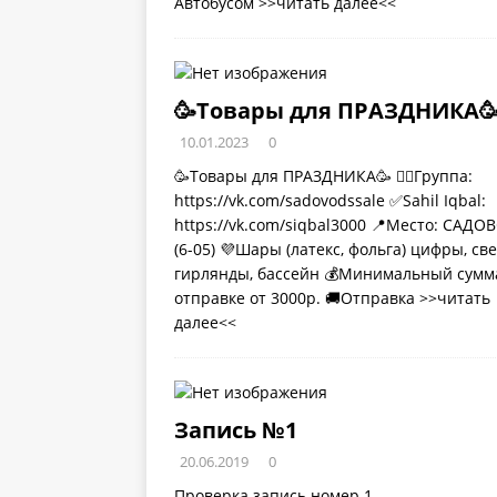
Автобусом
>>читать далее<<
🥳Товары для ПРАЗДНИКА
10.01.2023
0
🥳Товары для ПРАЗДНИКА🥳 👉🏻Группа:
https://vk.com/sadovodssale ✅Sahil Iqbal:
https://vk.com/siqbal3000 📍Место: САДО
(6-05) 💜Шары (латекс, фольга) цифры, све
гирлянды, бассейн 💰Минимальный сумм
отправке от 3000р. 🚚Отправка
>>читать
далее<<
Запись №1
20.06.2019
0
Проверка запись номер 1