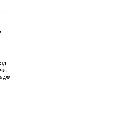

ВОД
чи,
а для