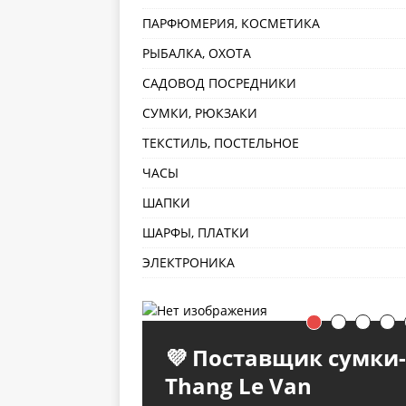
ПАРФЮМЕРИЯ, КОСМЕТИКА
РЫБАЛКА, ОХОТА
САДОВОД ПОСРЕДНИКИ
СУМКИ, РЮКЗАКИ
ТЕКСТИЛЬ, ПОСТЕЛЬНОЕ
ЧАСЫ
ШАПКИ
ШАРФЫ, ПЛАТКИ
ЭЛЕКТРОНИКА
💜 Поставщик сумки-
💚 Аксессуары для
💁‍♂ Расул Ахмадов
🍀 Саша Иванов
💁‍♂ Сад и огород , 100
Thang Le Van
волос и товары для
мелочей
💁‍♂ Расул Ахмадов 💜 Носки, трусы,
🍀 Саша Иванов✅ Товары для дома и