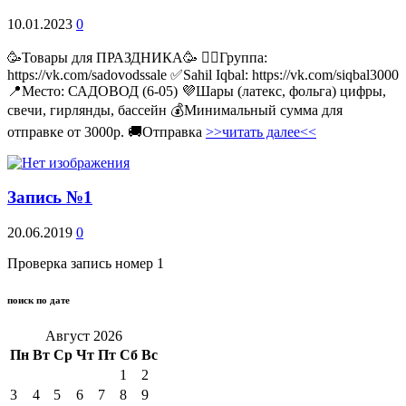
10.01.2023
0
🥳Товары для ПРАЗДНИКА🥳 👉🏻Группа:
https://vk.com/sadovodssale ✅Sahil Iqbal: https://vk.com/siqbal3000
📍Место: САДОВОД (6-05) 💜Шары (латекс, фольга) цифры,
свечи, гирлянды, бассейн 💰Минимальный сумма для
отправке от 3000р. 🚚Отправка
>>читать далее<<
Запись №1
20.06.2019
0
Проверка запись номер 1
поиск по дате
Август 2026
Пн
Вт
Ср
Чт
Пт
Сб
Вс
1
2
3
4
5
6
7
8
9