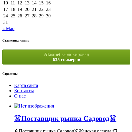
10
11
12
13
14
15
16
17
18
19
20
21
22
23
24
25
26
27
28
29
30
31
« Мар
Статистика спама
Akismet
заблокировал
635 спамеров
Страницы
Карта сайта
Контакты
О нас
👗Поставщик рынка Садовод👗
👗Поставщик рынка Садовод👗Женская одежда 💥