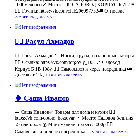
1000мелочей📌 Место: ТК”САДОВОД КОРПУС Б 2Г-98
👉🏻 Группа: https://vk.com/club206997733🚛 Отправка
>>читать далее<<
💁‍♂ Расул Ахмадов
💁‍♂ Расул Ахмадов 💜 Носки, трусы, подарочные наборы
👉🏻 Ссылка: https://vk.com/torgovly_108 📌 Садовод
Корпус Б 1В 108у 🚶‍♂ Самовывоз и через посредника 🚛
Доставка: ТК,
>>читать далее<<
🍀 Саша Иванов
🍀 Саша Иванов✅ Товары для дома и кухни 👉🏻
https://vk.com/optom_hoztovar 📌 Место: Садовод 8-линия
55-павильон 💰 Минимальный заказ 3 000р.🚶‍♀
Самовывоз или через посредника –
>>читать далее<<