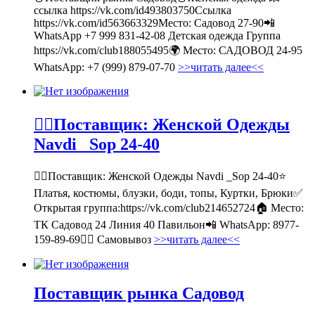
ссылка https://vk.com/id493803750Ссылка
https://vk.com/id563663329Место: Садовод 27-90📲
WhatsApp +7 999 831-42-08 Детская одежда Группа
https://vk.com/club188055495🌍 Место: САДОВОД 24-95
WhatsApp: +7 (999) 879-07-70
>>читать далее<<
💁‍♂Поставщик: Женской Одежды
Navdi _Sop 24-40
💁‍♂Поставщик: Женской Одежды Navdi _Sop 24-40⭐
Платья, костюмы, блузки, боди, топы, Куртки, Брюки✅
Открытая группа:https://vk.com/club214652724🏠 Место:
ТК Садовод 24 Линия 40 Павильон📲 WhatsApp: 8977-
159-89-69🚶‍♀ Самовывоз
>>читать далее<<
Поставщик рынка Садовод